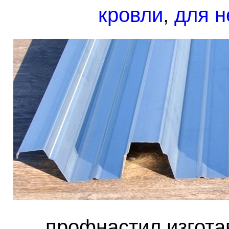
кровли
,
для н
профнастил изгота