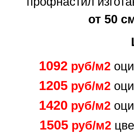
профнастил изгота
от 50 с
1092
руб/м2
оци
120
5
руб/м2
оци
1420
руб/м2
оци
1505
руб/м2
цве