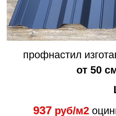
профнастил изгота
от 50 с
937
руб/м2
оцин