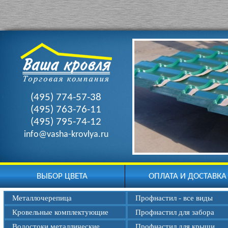
(495) 774-57-38
(495) 763-76-11
(495) 795-74-12
info@vasha-krovlya.ru
ВЫБОР ЦВЕТА
ОПЛАТА И ДОСТАВКА
Металлочерепица
Профнастил - все виды
Кровельные комплектующие
Профнастил для забора
Водостоки металлические
Профнастил для крыши