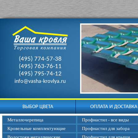
(495) 774-57-38
(495) 763-76-11
(495) 795-74-12
info@vasha-krovlya.ru
ВЫБОР ЦВЕТА
ОПЛАТА И ДОСТАВКА
Металлочерепица
Профнастил - все виды
Кровельные комплектующие
Профнастил для забора
Водостоки металлические
Профнастил для крыши