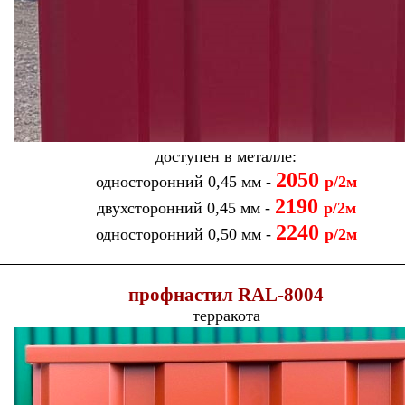
доступен в металле:
2050
односторонний 0,45 мм -
р/2м
21
90
двухсторонний 0,45 мм -
р/2м
2240
односторонний 0,50 мм -
р/2м
п
рофнастил
RAL-
800
4
терракота