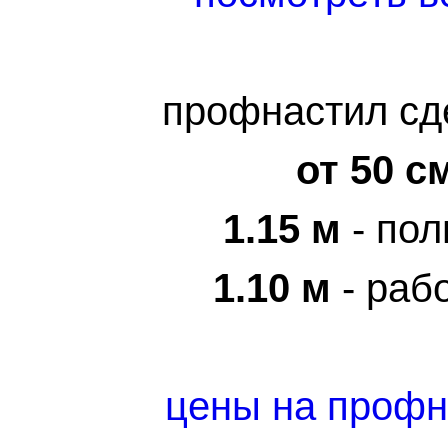
профнастил сд
от 50 с
1.15 м
- пол
1.10 м
- раб
цены
на профн