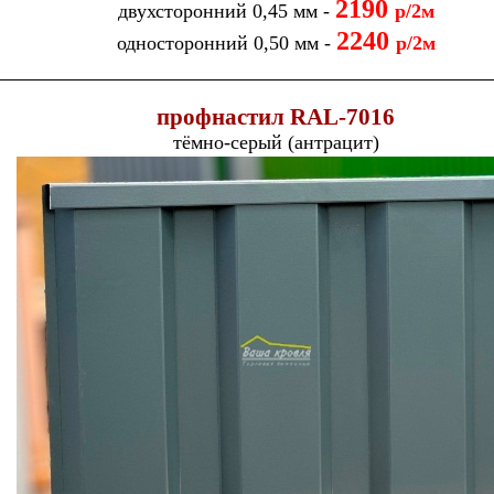
21
90
двухсторонний 0,45 мм -
р/2м
2240
односторонний 0,50 мм -
р/2м
п
рофнастил
RAL-
7016
тёмно-серый (антрацит)