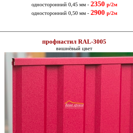
2350
односторонний 0,45 мм -
р/2м
2900
односторонний 0,50 мм -
р/2м
п
рофнастил
RAL-
3005
вишнёвый цвет