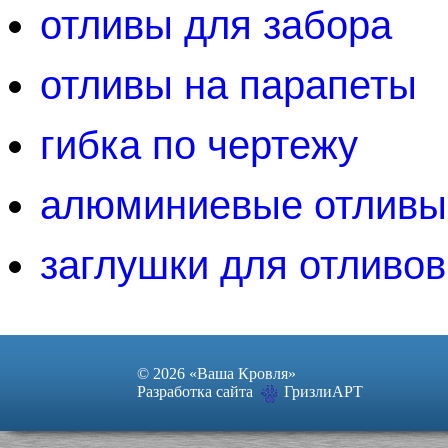
отливы для забора
отливы на парапеты
гибка по чертежу
алюминиевые отливы
заглушки для отливов
© 2026 «Ваша Кровля»
Разработка сайта
ГризлиАРТ