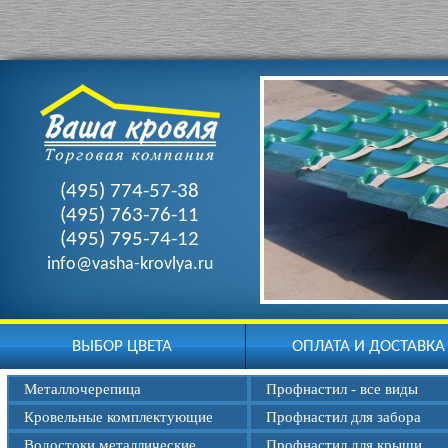
(495) 774-57-38
(495) 763-76-11
(495) 795-74-12
info@vasha-krovlya.ru
ВЫБОР ЦВЕТА
ОПЛАТА И ДОСТАВКА
Металлочерепица
Профнастил - все виды
Кровельные комплектующие
Профнастил для забора
Водостоки металлические
Профнастил для крыши