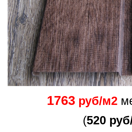
1763
руб/м2
ме
(
52
0
руб