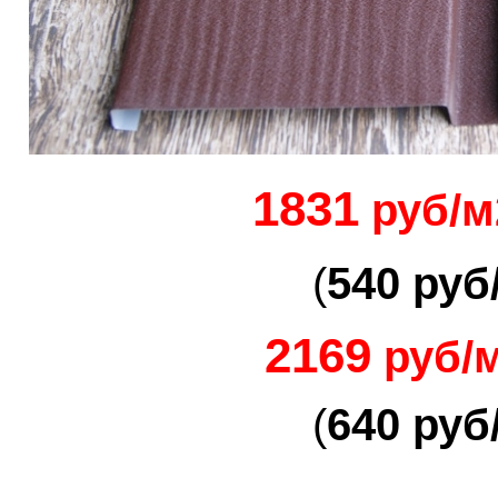
1
831
руб/м
(
5
40
руб
21
69
руб/
(
6
4
0
руб