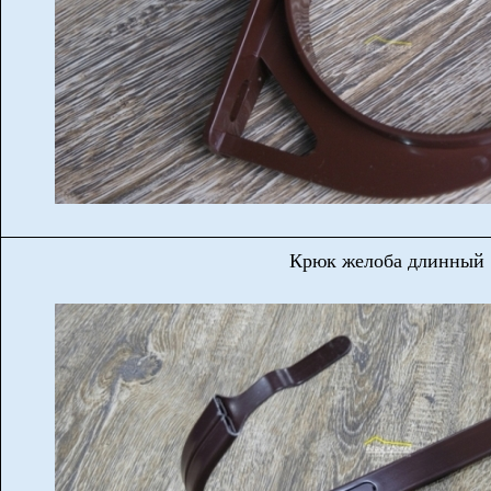
Крюк желоба длинный