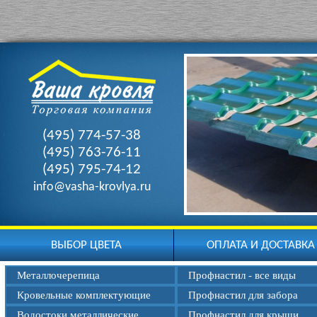
(495) 774-57-38
(495) 763-76-11
(495) 795-74-12
info@vasha-krovlya.ru
ВЫБОР ЦВЕТА
ОПЛАТА И ДОСТАВКА
Металлочерепица
Профнастил - все виды
Кровельные комплектующие
Профнастил для забора
Водостоки металлические
Профнастил для крыши