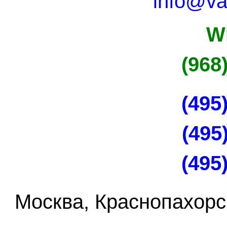
info@va
W
(968
(495
(495
(495
Москва, Краснопахорс